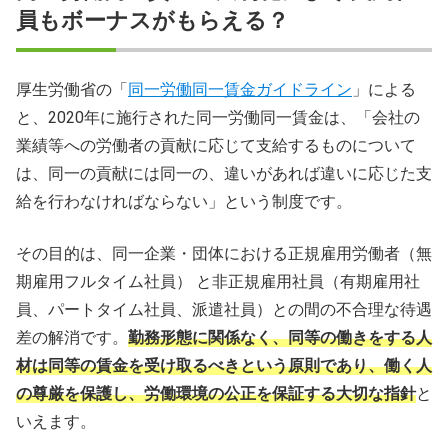
員もボーナスがもらえる？
厚生労働省の「
同一労働同一賃金ガイドライン
」による
と、2020年に施行された同一労働同一賃金は、「会社の
業績等への労働者の貢献に応じて支給するものについて
は、同一の貢献には同一の、違いがあれば違いに応じた支
給を行わなければならない」という制度です。
その目的は、同一企業・団体における正規雇用労働者（無
期雇用フルタイム社員） と非正規雇用社員（有期雇用社
員、パートタイム社員、派遣社員）との間の不合理な待遇
差の解消です。
勤務形態に関係なく、同等の働きをする人
材は同等の賃金を受け取るべきという原則であり、働く人
の尊厳を保護し、労働環境の公正を保証する大切な指針
と
いえます。