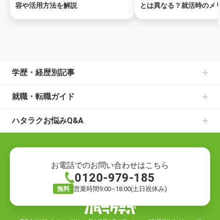
容や活用方法を解説
とは異なる？就活時のメ
説
ページトップ
学歴・経歴別記事
中卒からの就職の記事一覧
就職・転職ガイド
高卒からの就職の記事一覧
書類選考のお悩みの記事一覧
大学中退からの就職の記事一覧
ハタラクお悩みQ&A
面接のお悩みの記事一覧
既卒からの就職の記事一覧
就職・転職の悩み
仕事の種類の記事一覧
ニートからの就職の記事一覧
就職の悩み
退職についての記事一覧
フリーターからの就職の記事一覧
転職の悩み
ハローワークでの仕事探しの記事一覧
お電話でのお問い合わせはこちら
0120-979-185
退職の悩み
転職活動の記事一覧
仕事の悩み
就職の方法の記事一覧
無料
営業時間9:00~18:00(土日祝休み)
キャリアの悩み
自分に合う仕事探しの記事一覧
労働環境の悩み
仕事のお悩みの記事一覧