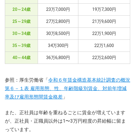
20～24歳
23万7,000円
19万7,300円
25～29歳
27万2,800円
21万9,600円
30～34歳
30万8,500円
22万1,900円
35～39歳
34万300円
22万1,600
40～44歳
36万6,800円
22万2,600円
参照：厚生労働省「
令和６年賃金構造基本統計調査の概況
第６－１表 雇用形態、性、年齢階級別賃金、対前年増減
率及び雇用形態間賃金格差
」
また、正社員は年齢を重ねるごとに賃金が増えています
が、正社員・正職員以外は1〜3万円程度の昇給幅に留ま
っています。