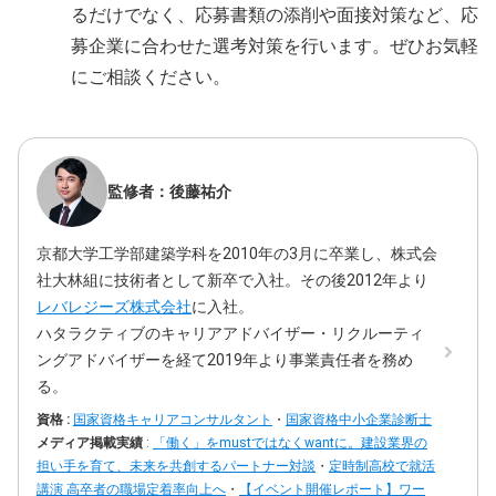
るだけでなく、応募書類の添削や面接対策など、応
募企業に合わせた選考対策を行います。ぜひお気軽
にご相談ください。
監修者：後藤祐介
京都大学工学部建築学科を2010年の3月に卒業し、株式会
社大林組に技術者として新卒で入社。その後2012年より
レバレジーズ株式会社
に入社。
ハタラクティブのキャリアアドバイザー・リクルーティ
ングアドバイザーを経て2019年より事業責任者を務め
る。
資格 :
国家資格キャリアコンサルタント
・
国家資格中小企業診断士
メディア掲載実績
:
「働く」をmustではなくwantに。建設業界の
担い手を育て、未来を共創するパートナー対談
・
定時制高校で就活
講演 高卒者の職場定着率向上へ
・
【イベント開催レポート】ワー