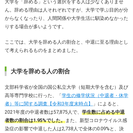
大学を「辞める」という選択をする人は少なくありませ
ん。辞める理由は人それぞれですが、大学で学ぶ目的が分
からなくなったり、人間関係や大学生活に馴染めなかった
りする場合が多いようです。
ここでは、大学を辞める人の割合と、中退に至る理由とし
て考えられるものをまとめました。
大学を辞める人の割合
文部科学省が全国の国公私立大学（短期大学を含む）及び
高等専門学校に行った、「
学生の修学状況（中退者・休学
者）等に関する調査【令和3年度末時点】
」によると、
2021年度の中退者数は57,875人で、
学生数に占める中退
者数の割合は1.95%でした。
また、新型コロナウイルス感
染症の影響で中退した人は2,738人で全体の0.09%と、決