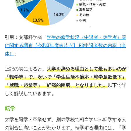
引用：文部科学省「
学生の修学状況（中退者・休学者）等
に関する調査【令和3年度末時点】 R3中退者数の内訳（全
体）
」
上記の表によると、
大学を辞める理由として最も多いのが
「転学等」で、次いで「学生生活不適応・就学意欲低下」
「就職・起業等」「経済的困窮」となりました。
以下で詳
しく解説していきます。
転学
大学を退学・卒業せず、別の学校で相当学年へ転学する人
の割合は高いことがわかります。転学する理由には、「学