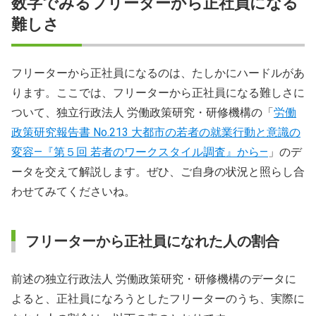
数字でみるフリーターから正社員になる
フリーターから正社員就職する難易度が低い傾向にある職
業6選
難しさ
フリーターから正社員になった人の体験談
フリーターから正社員になるのは、たしかにハードルがあ
【まとめ】フリーターから正社員になれる可能性は十分あ
ります。ここでは、フリーターから正社員になる難しさに
る！
ついて、独立行政法人 労働政策研究・研修機構の「
労働
政策研究報告書 No.213 大都市の若者の就業行動と意識の
フリーターから正社員を目指す際によくある疑問Q＆A
変容―『第５回 若者のワークスタイル調査』から―
」のデ
ータを交えて解説します。ぜひ、ご自身の状況と照らし合
わせてみてくださいね。
フリーターから正社員になれた人の割合
前述の独立行政法人 労働政策研究・研修機構のデータに
よると、正社員になろうとしたフリーターのうち、実際に