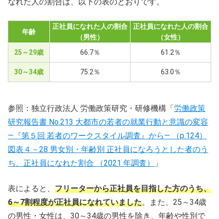
なれた人の割合は、以下の表のとおりです。
正社員になれた人の割合
正社員になれた人の割合
年齢
（男性）
（女性）
25～29歳
66.7％
61.2％
30～34歳
75.2％
63.0％
参照：独立行政法人 労働政策研究・研修機構「
労働政策
研究報告書 No.213 大都市の若者の就業行動と意識の変容
―『第５回 若者のワークスタイル調査』から― （p.124）
図表４－28 男女別・年齢別 正社員になろうとした者のう
ち、正社員になれた割合 （2021 年調査）
」
表によると、
フリーターから正社員を目指した方のうち、
6～7割程度が正社員になれていました
。また、25～34歳
の男性・女性は、30～34歳の男性を除き、年齢や性別で