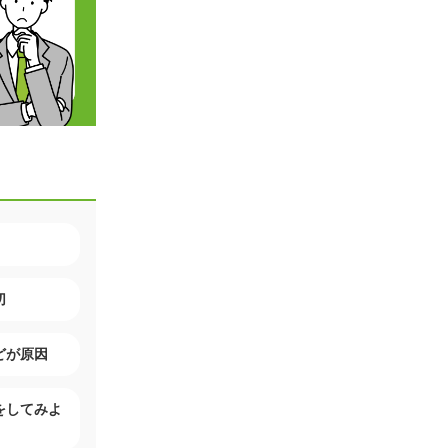
切
どが原因
をしてみよ