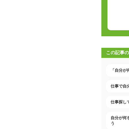
この記事の
「自分が
仕事で自
仕事探し
自分が何
う