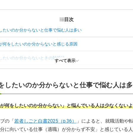
目次
したいのか分からないと仕事で悩む人は多い
が何をしたいのか分からないと感じる原因
したいのか分からないときの対処法
すべて表示
したいのか分からないときの仕事でのNG行動
をしたいのか分からないと仕事で悩む人は多
やりたい仕事」を見つけるためのポイント
のか分からない・仕事探しに疲れたときは？
が何をしたいのか分からない」と悩んでいる人は少なくないよ
自分が何をしたいのか分からない人によくある質問
ブの「
若者しごと白書2025（p.36）
」によると、就職活動や
分に向いている仕事（適職）が分からず不安」と感じている人