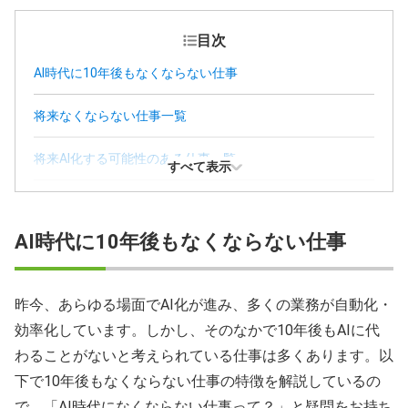
目次
AI時代に10年後もなくならない仕事
将来なくならない仕事一覧
将来AI化する可能性のある仕事一覧
すべて表示
なくならない仕事に就くために役立つスキル
AI時代に10年後もなくならない仕事
なくならない仕事に就くための就活対策
AI時代になくならない仕事に就くには？
昨今、あらゆる場面でAI化が進み、多くの業務が自動化・
効率化しています。しかし、そのなかで10年後もAIに代
なくならない仕事に関するFAQ
わることがないと考えられている仕事は多くあります。以
下で10年後もなくならない仕事の特徴を解説しているの
で、「AI時代になくならない仕事って？」と疑問をお持ち