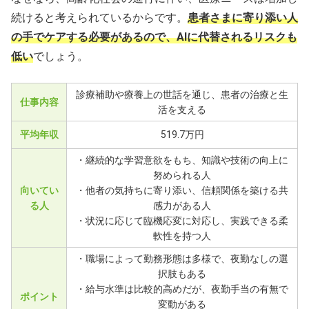
続けると考えられているからです。
患者さまに寄り添い人
の手でケアする必要があるので、AIに代替されるリスクも
低い
でしょう。
診療補助や療養上の世話を通じ、患者の治療と生
仕事内容
活を支える
平均年収
519.7万円
・継続的な学習意欲をもち、知識や技術の向上に
努められる人
向いてい
・他者の気持ちに寄り添い、信頼関係を築ける共
る人
感力がある人
・状況に応じて臨機応変に対応し、実践できる柔
軟性を持つ人
・職場によって勤務形態は多様で、夜勤なしの選
択肢もある
・給与水準は比較的高めだが、夜勤手当の有無で
ポイント
変動がある