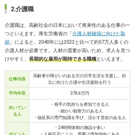
2.介護職
介護職は、高齢社会の日本において将来性のある仕事の一
つといえます。厚生労働省の「
介護人材確保に向けた取
組
」によると、2040年には2022と比べて約57万人多くの
介護人材が必要です。人材の需要が高いため、求人を見つ
けやすく、
長期的な雇用が期待できる職種
といえます。
高齢者や障がいのある方の日常生活を支援し、自
仕事内容
立に向けた介護や生活援助を行う
平均年収
378.6万円
・相手の気持ちを察知できる人
向いてい
・細かい観察力のある人
る人
・福祉系の専門知識を学び、活かす意欲のある人
・24時間体制の施設が多い
ポイント
・人材不足により、需要は増加傾向にある