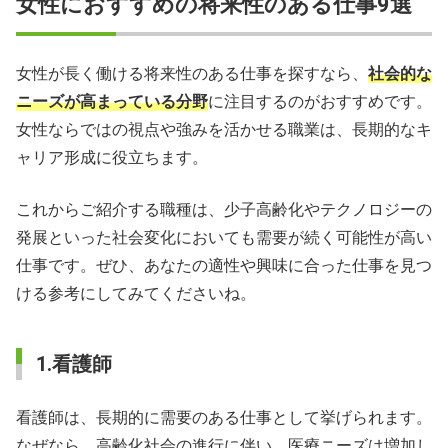
女性におすすめの将来性のある仕事9選
【まとめ】将来性を確認して自分に合った仕事を見つけよ
う
女性が長く働ける将来性のある仕事を探すなら、
社会的な
女性向けの将来性のある仕事に関するよくある質問
ニーズが高まっている分野
に注目するのがおすすめです。
女性ならではの視点や強みを活かせる職業は、長期的なキ
ャリア形成に役立ちます。
これからご紹介する職種は、少子高齢化やテクノロジーの
発展といった社会変化においても需要が続く可能性が高い
仕事です。ぜひ、あなたの適性や興味に合った仕事を見つ
ける参考にしてみてくださいね。
1.看護師
看護師は、長期的に需要のある仕事として挙げられます。
なぜなら、高齢化社会の進行に伴い、医療ニーズは増加し