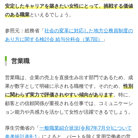
安定したキャリアを築きたい女性にとって、挑戦する価値
のある職業
といえるでしょう。
参照元：総務省「
社会の変革に対応した地方公務員制度の
あり方に関する検討会 給与分科会（第7回）
」
営業職
営業職は、企業の売上を直接生み出す部門であるため、成
果が数字として明確に示される職種です。そのため、
性別
に関わらず実力で評価されやすい傾向があります
。特に、
顧客との信頼関係が重視される仕事では、コミュニケーシ
ョン能力や共感力を活かして女性が活躍できるでしょう。
厚生労働省の「
一般職業紹介状況(令和7年7月分)について
参考統計表8-1
」によると、パートを除く常用労働者の営