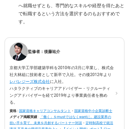
へ就職せずとも、専門的なスキルや経歴を得たあと
で転職するという方法を選択するのもおすすめで
す。
監修者：後藤祐介
京都大学工学部建築学科を2010年の3月に卒業し、株式会
社大林組に技術者として新卒で入社。その後2012年より
レバレジーズ株式会社
に入社。
ハタラクティブのキャリアアドバイザー・リクルーティ
ングアドバイザーを経て2019年より事業責任者を務め
る。
資格 :
国家資格キャリアコンサルタント
・
国家資格中小企業診断士
メディア掲載実績
:
「働く」をmustではなくwantに。建設業界の
担い手を育て、未来を共創するパートナー対談
・
定時制高校で就活