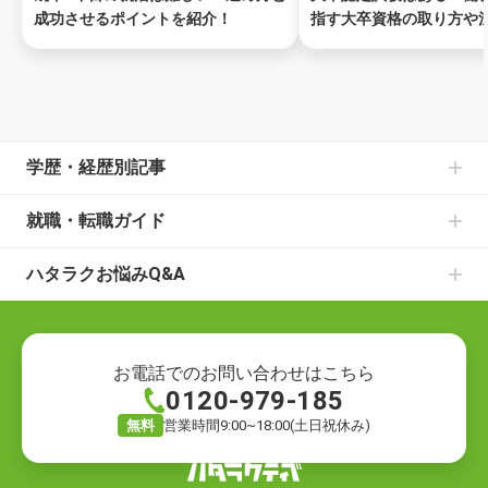
成功させるポイントを紹介！
指す大卒資格の取り方や
説！
ページトップ
学歴・経歴別記事
中卒からの就職の記事一覧
就職・転職ガイド
高卒からの就職の記事一覧
書類選考のお悩みの記事一覧
大学中退からの就職の記事一覧
ハタラクお悩みQ&A
面接のお悩みの記事一覧
既卒からの就職の記事一覧
就職・転職の悩み
仕事の種類の記事一覧
ニートからの就職の記事一覧
就職の悩み
退職についての記事一覧
フリーターからの就職の記事一覧
転職の悩み
ハローワークでの仕事探しの記事一覧
お電話でのお問い合わせはこちら
0120-979-185
退職の悩み
転職活動の記事一覧
仕事の悩み
就職の方法の記事一覧
無料
営業時間9:00~18:00(土日祝休み)
キャリアの悩み
自分に合う仕事探しの記事一覧
労働環境の悩み
仕事のお悩みの記事一覧