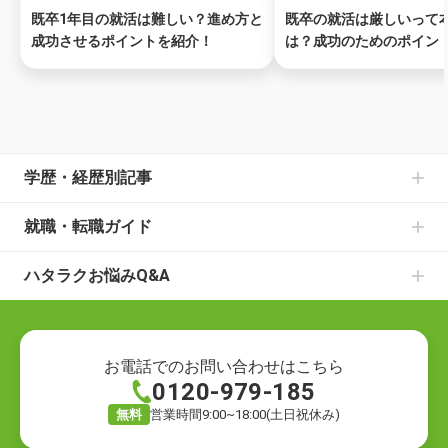
既卒1年目の就活は難しい？進め方と
既卒の就活は厳しいって
成功させるポイントを紹介！
は？成功のためのポイン
ページトップ
学歴・経歴別記事
中卒からの就職の記事一覧
就職・転職ガイド
高卒からの就職の記事一覧
書類選考のお悩みの記事一覧
大学中退からの就職の記事一覧
ハタラクお悩みQ&A
面接のお悩みの記事一覧
既卒からの就職の記事一覧
就職・転職の悩み
仕事の種類の記事一覧
ニートからの就職の記事一覧
就職の悩み
退職についての記事一覧
フリーターからの就職の記事一覧
転職の悩み
ハローワークでの仕事探しの記事一覧
お電話でのお問い合わせはこちら
0120-979-185
退職の悩み
転職活動の記事一覧
仕事の悩み
就職の方法の記事一覧
無料
営業時間9:00~18:00(土日祝休み)
キャリアの悩み
自分に合う仕事探しの記事一覧