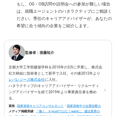
もし、OG・OB訪問や説明会への参加が難しい場合
は、就職エージェントのハタラクティブにご相談く
ださい。専任のキャリアアドバイザーが、あなたの
希望に合う傾向の企業をご紹介します。
監修者：後藤祐介
京都大学工学部建築学科を2010年の3月に卒業し、株式会
社大林組に技術者として新卒で入社。その後2012年より
レバレジーズ株式会社
に入社。
ハタラクティブのキャリアアドバイザー・リクルーティ
ングアドバイザーを経て2019年より事業責任者を務め
る。
資格 :
国家資格キャリアコンサルタント
・
国家資格中小企業診断士
メディア掲載実績
:
「働く」をmustではなくwantに。建設業界の