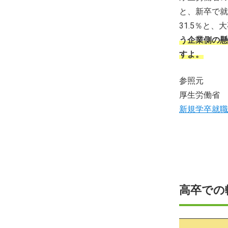
と、新卒で就
31.5％と
う企業側の懸
すよ。
参照元
厚生労働省
新規学卒就職
高卒での