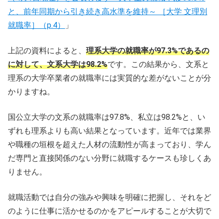
と、前年同期から引き続き高水準を維持～ ［大学 文理別
就職率］（p.4）
」
上記の資料によると、
理系大学の就職率が97.3%であるの
に対して、文系大学は98.2%
です。この結果から、文系と
理系の大学卒業者の就職率には実質的な差がないことが分
かりますね。
国公立大学の文系の就職率は97.8%、私立は98.2%と、い
ずれも理系よりも高い結果となっています。近年では業界
や職種の垣根を超えた人材の流動性が高まっており、学ん
だ専門と直接関係のない分野に就職するケースも珍しくあ
りません。
就職活動では自分の強みや興味を明確に把握し、それをど
のように仕事に活かせるのかをアピールすることが大切で