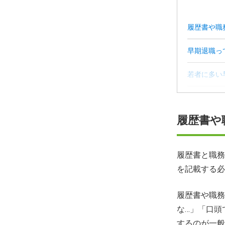
履歴書や職
早期退職っ
若者に多い
早期退職に
履歴書や
面接官を納
原因別！早
履歴書と職務
を記載する必
早期退職を
早期退職の
履歴書や職務
な…」「口頭
するのが一般