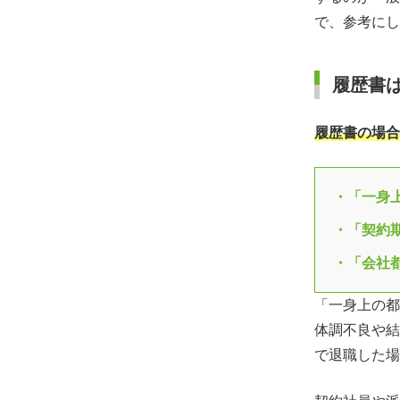
で、参考にし
履歴書
履歴書の場合
・「一身
・「契約
・「会社
「一身上の都
体調不良や結
で退職した場