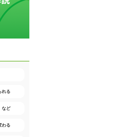
られる
」など
変わる