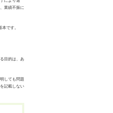
了により退
、業績不振に
基本です。
る目的は、あ
明しても問題
を記載しない