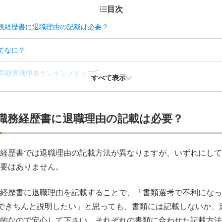
目次
務経歴書に退職理由の記載は必要？
てなに？
早期退職理由ランキングトップ5
すべて表示
ついて面接で聞かれる理由
職務経歴書に退職理由の記載は必要？
得させる早期退職した理由の伝え方
期退職の理由を伝える際の例文
経歴書では退職理由の記載方法が異なりますが、いずれにして
要はありません。
防ぐ就職・転職のポイント
理由に関する疑問Q＆A
経歴書に退職理由を記載することで、「書類選考で不利になっ
できちんと説明したい」と思っても、書類には記載しないか、
的なので安心して下さい。それぞれの書類に合わせた記載方法