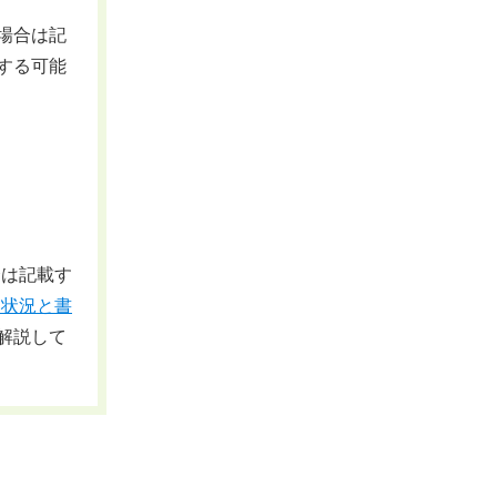
場合は記
する可能
合は記載す
な状況と書
解説して