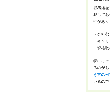
職務経歴
載してお
性があり
・会社都
・キャリ
・資格取
特にキャ
るのがお
き方の例
いるので