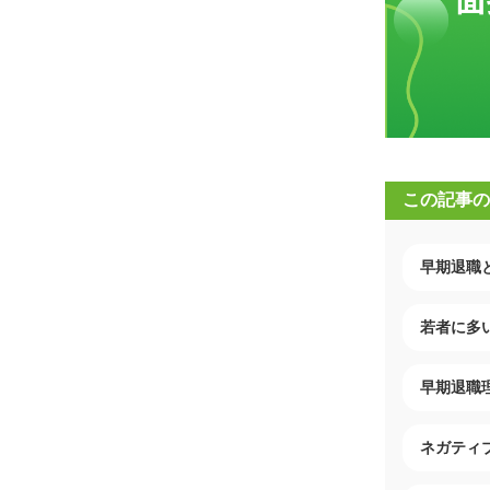
この記事の
早期退職
若者に多
早期退職
ネガティ