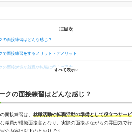
目次
クの面接練習はどんな感じ？
クで面接練習をするメリット・デメリット
クの面接対策が就職や転職に役立つ理由
すべて表示
クの面接練習に申し込む手順
ークの面接練習はどんな感じ？
クの面接練習に適した服装
クで面接練習を行うときのポイント
の面接練習は、
就職活動や転職活動の準備として役立つサービ
な職員が模擬面接官となり、実際の面接さながらの雰囲気で行
エージェントの面接練習もおすすめ
習の内容は以下のとおりです。