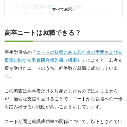
ニートとして生活する理由は人それぞれ
すべて表示
正社員就職にはどのようなメリットがある？
高卒ニートは就職できる？
高卒ニートの就職が不利と言われる理由
高卒ニートから就職を叶える方法
厚生労働省の「
ニートの状態にある若年者の実態および支
援策に関する調査研究報告書（概要）
」によると、若者支
高卒ニートにおすすめの職業と仕事内容
援を受けたニートのうち、約半数が就職に成功していま
高卒ニートからの就職活動に便利なサービス
す。
高卒ニートから就職を叶えたい人はプロに相談してみよう
この調査は高卒者だけを対象としたものではありません
が、適切な支援を受けることで、ニートから就職への一歩
を踏み出せる可能性が高いことを示しています。
ニート期間と就職成功率の関係について、以下とされてい