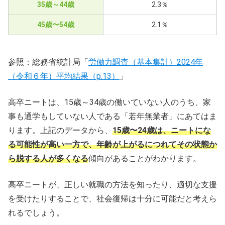
35歳～44歳
2.3％
45歳〜54歳
2.1％
参照：総務省統計局「
労働力調査（基本集計）2024年
（令和６年）平均結果（p.13）
」
高卒ニートは、15歳～34歳の働いていない人のうち、家
事も通学もしていない人である「若年無業者」にあてはま
ります。上記のデータから、
15歳〜24歳は、ニートにな
る可能性が高い一方で、年齢が上がるにつれてその状態か
ら脱する人が多くなる
傾向があることがわかります。
高卒ニートが、正しい就職の方法を知ったり、適切な支援
を受けたりすることで、社会復帰は十分に可能だと考えら
れるでしょう。