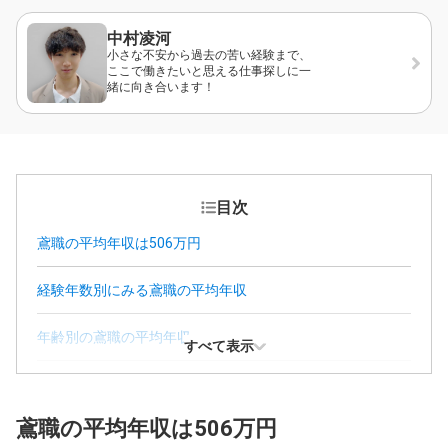
中村凌河
小さな不安から過去の苦い経験まで、
ここで働きたいと思える仕事探しに一
緒に向き合います！
目次
鳶職の平均年収は506万円
経験年数別にみる鳶職の平均年収
年齢別の鳶職の平均年収
すべて表示
学歴別にみる鳶職の平均年収
鳶職の平均年収は506万円
鳶職の年収が日本の平均年収よりも高い理由