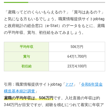
鳶職で年収を上げるための5つの方法
「鳶職ってどのくらいもらえるの？」「賞与はあるの？」
と気になる方もいるでしょう。職業情報提供サイトjobtag
鳶職で年収アップにつながるおすすめな資格
と政府統計の総合窓口（e-Stat）のデータをもとに、鳶職
鳶職の仕事内容と種類
の平均年収、賞与、初任給をみてみましょう。
鳶職はキツい？向いている人に多い4つの特徴
平均年収
506万円
【まとめ】未経験の職種へ就職するならエージェントがお
賞与
64万1,700円
すすめ
初任給
23万4,100円
鳶職の年収に関するQ＆A
引用：職業情報提供サイトjobtag「
とび
」「
令和6年賃金
構造基本統計調査
」
鳶職の平均年収は、506万円
です。入社直後の年収は約
344万円が目安ですが、経験を積むにつれて着実に年収ア