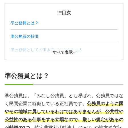
目次
準公務員とは？
準公務員の特徴
準公務員としての働き方がおすすめな人
すべて表示
準公務員の注意点
準公務員とは？
準公務員の求人を見つけるには
準公務員に関するよくあるQ＆A
準公務員は、「みなし公務員」とも呼ばれ、公務員ではな
く民間企業に就職している正社員です。
公務員のように国
やその地域に属しているわけではありませんが、公共性や
公益性のある仕事をする立場なので、厳しい規定があるの
が特徴の1つ。
特定非営利活動法人（NPO）や地方独立行