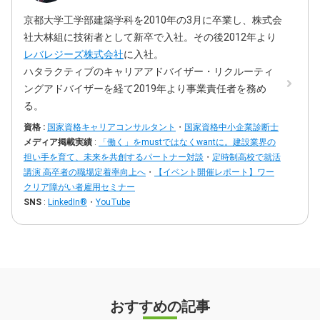
京都大学工学部建築学科を2010年の3月に卒業し、株式会
社大林組に技術者として新卒で入社。その後2012年より
レバレジーズ株式会社
に入社。
ハタラクティブのキャリアアドバイザー・リクルーティ
ングアドバイザーを経て2019年より事業責任者を務め
る。
資格 :
国家資格キャリアコンサルタント
・
国家資格中小企業診断士
メディア掲載実績
:
「働く」をmustではなくwantに。建設業界の
担い手を育て、未来を共創するパートナー対談
・
定時制高校で就活
講演 高卒者の職場定着率向上へ
・
【イベント開催レポート】ワー
クリア障がい者雇用セミナー
SNS
:
LinkedIn®
・
YouTube
おすすめの記事