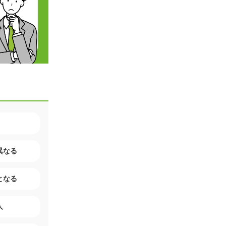
異なる
となる
人