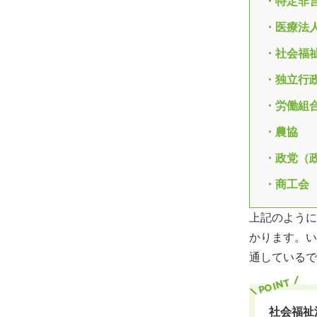
・特定非
・医療法
・社会福
・独立行
・労働組
・農協
・政党（
・商工会
上記のように
かります。い
通しているで
社会福祉