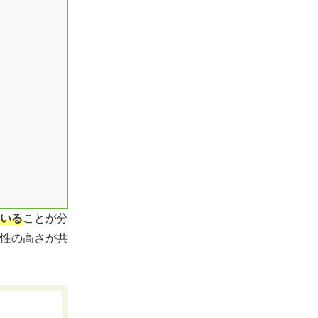
いる
ことが分
性の高さが共