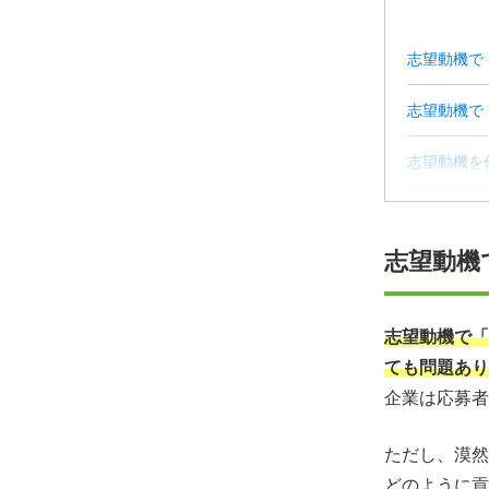
志望動機で
志望動機で
志望動機を
志望動機を
志望動機
「貢献した
志望動機の
志望動機で「
ても問題あり
「貴社に貢
企業は応募者
志望動機の
ただし、漠然
どのように貢