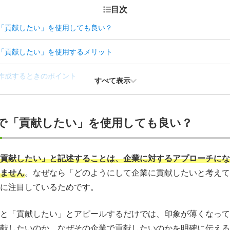
目次
「貢献したい」を使用しても良い？
「貢献したい」を使用するメリット
作成するときのポイント
すべて表示
作成するときの注意点
で「貢献したい」を使用しても良い？
い」の言い換え表現の例
締めくくりにおけるコツ
貢献したい」と記述することは、企業に対するアプローチにな
ません
。なぜなら「どのようにして企業に貢献したいと考えて
献」を使用した志望動機の例文
に注目しているためです。
作成に迷ったらエージェントを活用しよう
と「貢献したい」とアピールするだけでは、印象が薄くなって
献したいのか、なぜその企業で貢献したいのかを明確に伝える