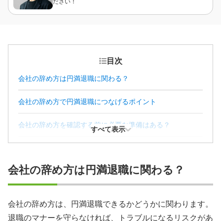
ださい！
目次
会社の辞め方は円満退職に関わる？
会社の辞め方で円満退職につなげるポイント
会社の辞め方を確認する前に必要な準備はある？
すべて表示
会社の辞め方における基本的な手順
会社の辞め方は円満退職に関わる？
会社の辞め方で知っておくべき退職理由の言い方
【状況別】会社を辞める際に悪印象にならない伝え方
会社の辞め方は、円満退職できるかどうかに関わります。
退職のマナーを守らなければ、トラブルになるリスクがあ
会社の辞め方で起こりうるトラブルの例と対処法