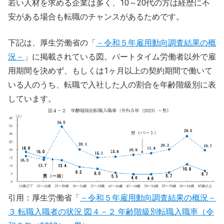
若い人材を求める企業は多く、10～20代の方は経歴に不
安がある場合も転職のチャンスがあるためです。
下記は、厚生労働省の「
－令和５年雇用動向調査結果の概
況－
」に掲載されている図。パートタイム労働者以外で雇
用期間を決めず、もしくは1ヶ月以上の契約期間で働いて
いる人のうち、転職で入社した人の割合を年齢階級別に表
しています。
引用：厚生労働省「
－令和５年雇用動向調査結果の概況－
３ 転職入職者の状況 図４－２ 年齢階級別転職入職率（令