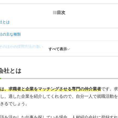
目次
社とは
社の主な種類
そのほかの採用方法の違い
すべて表示
社を活用するメリット
会社とは
社を活用するデメリット
社選びで迷ったときに確認したい5つのこと
は、求職者と企業をマッチングさせる専門の仲介業者
です。求
し、適した企業を紹介してくれるので、自分一人で就職活動を
エージェントに相談してぴったりの仕事を見つけよう
きるでしょう。
社を利用するか悩んでいる人によくある質問
語を活かした仕事を探している場合、人材紹介会社に登録すれ