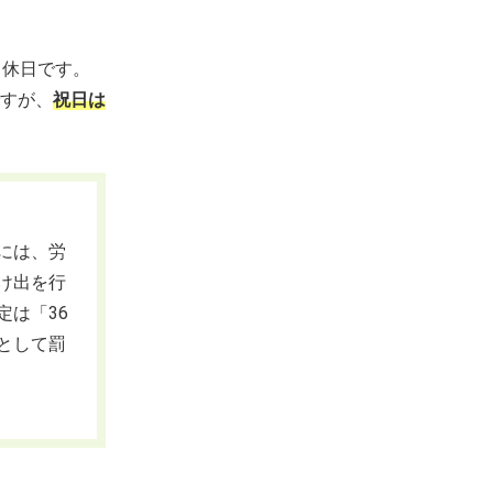
る休日です。
すが、
祝日は
には、労
け出を行
は「36
として罰