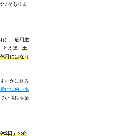
5つがありま
れば、雇用主
たとえば、
土
休日にはなり
ずれかに休み
種には何があ
多い職種や業
休2日」の企