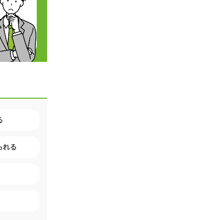
る
られる