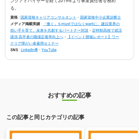
ングアドバイザーを経て2019年より事業責任者を務め
る。
資格 :
国家資格キャリアコンサルタント
・
国家資格中小企業診断士
メディア掲載実績
:
「働く」をmustではなくwantに。建設業界の
担い手を育て、未来を共創するパートナー対談
・
定時制高校で就活
講演 高卒者の職場定着率向上へ
・
【イベント開催レポート】ワー
クリア障がい者雇用セミナー
SNS
:
LinkedIn®
・
YouTube
おすすめの記事
この記事と同じカテゴリの記事