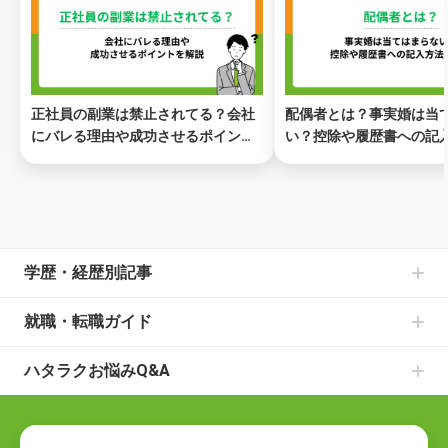
正社員の副業は禁止されてる？会社
配偶者とは？事実婚は当
にバレる理由や成功させるポイント
い？控除や履歴書への記
を解説
説
ページトップ
学歴・経歴別記事
中卒からの就職の記事一覧
就職・転職ガイド
高卒からの就職の記事一覧
書類選考のお悩みの記事一覧
大学中退からの就職の記事一覧
ハタラクお悩みQ&A
面接のお悩みの記事一覧
既卒からの就職の記事一覧
就職・転職の悩み
仕事の種類の記事一覧
ニートからの就職の記事一覧
就職の悩み
退職についての記事一覧
フリーターからの就職の記事一覧