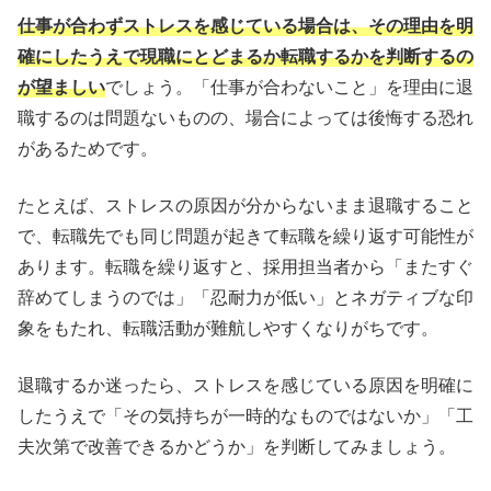
仕事が合わずストレスを感じている場合は、その理由を明
「仕事が合わないことがストレス」という理由で転職する
確にしたうえで現職にとどまるか転職するかを判断するの
際のコツ
が望ましい
でしょう。「仕事が合わないこと」を理由に退
職するのは問題ないものの、場合によっては後悔する恐れ
自分に合う仕事を見つけたいならプロに相談しよう
があるためです。
仕事が合わないストレスに悩んでいる方によくある疑問
たとえば、ストレスの原因が分からないまま退職すること
で、転職先でも同じ問題が起きて転職を繰り返す可能性が
あります。転職を繰り返すと、採用担当者から「またすぐ
辞めてしまうのでは」「忍耐力が低い」とネガティブな印
象をもたれ、転職活動が難航しやすくなりがちです。
退職するか迷ったら、ストレスを感じている原因を明確に
したうえで「その気持ちが一時的なものではないか」「工
夫次第で改善できるかどうか」を判断してみましょう。