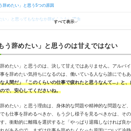
う辞めたい」と思う5つの原因
たい」と思ってもなかなか辞められない理由
すべて表示
を続けることで失うリスクがあるもの
もう辞めたい」と思うのは甘えではない
う辞めたい」と思ったときの対処法
もう辞めたい人が後悔しない道を選ぶには？
辞めたい」と思うのは、決して甘えではありません。アルバイ
事を辞めたい気持ちになるのは、働いている人なら誰にでもあ
う辞めたい」と思ったときによくある質問
な人間だ」「このくらいの仕事で疲れたと思うなんて…」と、
ので、安心してくださいね。
辞めたい」と思う理由は、身体的な問題や精神的な問題など、
でも仕事を辞めるべきか、もう少し様子を見るべきかは、その
す。衝動的に離職を選択すると「やっぱり退職しなければ良か
れがあるので、まずは仕事を辞めたくなった原因について冷静