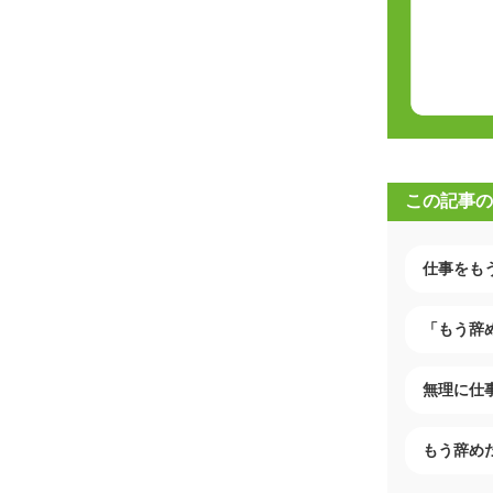
この記事の
仕事をも
「もう辞
無理に仕
もう辞め