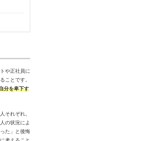
トや正社員に
ることです。
自分を卑下す
人それぞれ。
人の状況によ
った」と後悔
に考えること