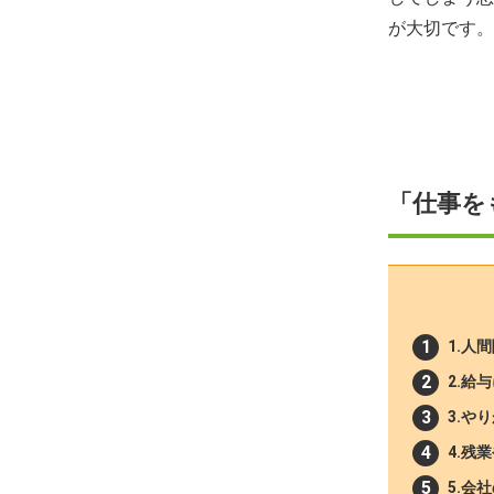
が大切です。
「仕事を
1.人
2.給
3.や
4.残
5.会