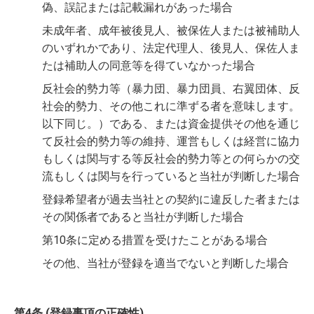
偽、誤記または記載漏れがあった場合
未成年者、成年被後見人、被保佐人または被補助人
のいずれかであり、法定代理人、後見人、保佐人ま
たは補助人の同意等を得ていなかった場合
反社会的勢力等（暴力団、暴力団員、右翼団体、反
社会的勢力、その他これに準ずる者を意味します。
以下同じ。）である、または資金提供その他を通じ
て反社会的勢力等の維持、運営もしくは経営に協力
もしくは関与する等反社会的勢力等との何らかの交
流もしくは関与を行っていると当社が判断した場合
登録希望者が過去当社との契約に違反した者または
その関係者であると当社が判断した場合
第10条に定める措置を受けたことがある場合
その他、当社が登録を適当でないと判断した場合
第4条 (登録事項の正確性)