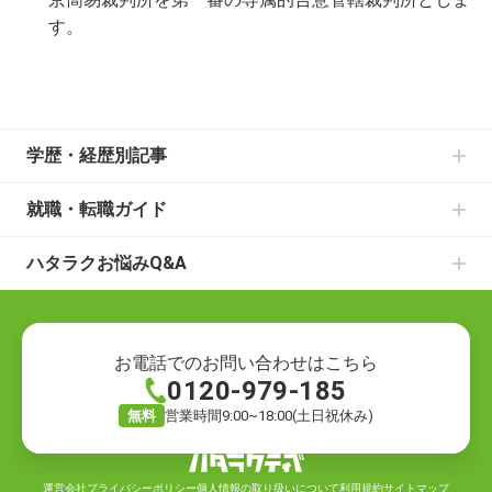
す。
学歴・経歴別記事
中卒からの就職の記事一覧
就職・転職ガイド
高卒からの就職の記事一覧
書類選考のお悩みの記事一覧
大学中退からの就職の記事一覧
ハタラクお悩みQ&A
面接のお悩みの記事一覧
既卒からの就職の記事一覧
就職・転職の悩み
仕事の種類の記事一覧
ニートからの就職の記事一覧
就職の悩み
退職についての記事一覧
フリーターからの就職の記事一覧
転職の悩み
ハローワークでの仕事探しの記事一覧
お電話でのお問い合わせはこちら
0120-979-185
退職の悩み
転職活動の記事一覧
仕事の悩み
就職の方法の記事一覧
無料
営業時間9:00~18:00(土日祝休み)
キャリアの悩み
自分に合う仕事探しの記事一覧
労働環境の悩み
仕事のお悩みの記事一覧
運営会社
プライバシーポリシー
個人情報の取り扱いについて
利用規約
サイトマップ