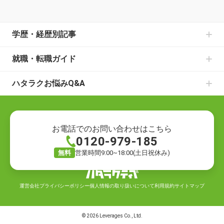
学歴・経歴別記事
中卒からの就職の記事一覧
就職・転職ガイド
高卒からの就職の記事一覧
書類選考のお悩みの記事一覧
大学中退からの就職の記事一覧
ハタラクお悩みQ&A
面接のお悩みの記事一覧
既卒からの就職の記事一覧
就職・転職の悩み
仕事の種類の記事一覧
ニートからの就職の記事一覧
就職の悩み
退職についての記事一覧
フリーターからの就職の記事一覧
転職の悩み
ハローワークでの仕事探しの記事一覧
お電話でのお問い合わせはこちら
0120-979-185
退職の悩み
転職活動の記事一覧
仕事の悩み
就職の方法の記事一覧
無料
営業時間9:00~18:00(土日祝休み)
キャリアの悩み
自分に合う仕事探しの記事一覧
労働環境の悩み
仕事のお悩みの記事一覧
運営会社
プライバシーポリシー
個人情報の取り扱いについて
利用規約
サイトマップ
お金の悩み
その他お役立ち情報の記事一覧​
業界・職種の悩み
©
2026
Leverages Co., Ltd.