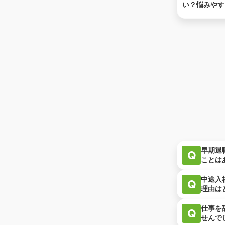
い？悩みやす
解説
早期退
Q
ことは
中途入
Q
理由は
仕事を
Q
せんで