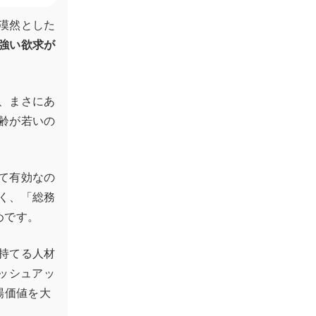
漠然とした
強い欲求が
、まさにあ
齢が若いの
て有効なの
く、「総務
めです。
持てる人材
ッシュアッ
場価値を大