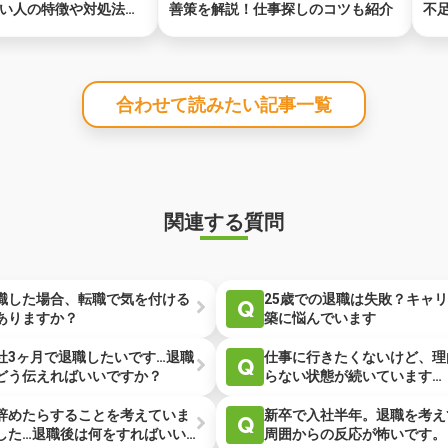
い人の特徴や対処法を
善策を解説！仕事探しのコツも紹介
不
合わせて読みたい記事一覧
関連する質問
職した場合、転職で気を付ける
25歳での退職は失敗？キャ
Q
ありますか？
築に悩んでいます
社3ヶ月で退職したいです…退職
仕事に行きたくないけど、理
Q
どう伝えればいいですか？
らない状態が続いています…
辞めたらすることを考えていま
新卒で入社半年。退職を考え
Q
した…退職後は何をすればいい
周囲からの反応が怖いです。