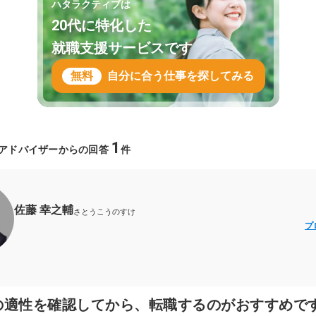
ハタラクティブは
20代に特化した
就職支援サービスです
無料
自分に合う仕事を探してみる
1
アドバイザーからの回答
件
佐藤 幸之輔
さとうこうのすけ
プ
の適性を確認してから、転職するのがおすすめで