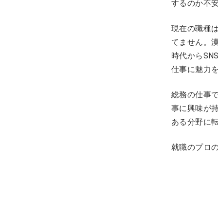
するのか不
現在の職種
てません。漠
時代からSN
仕事に魅力
総務の仕事
事に興味が
ある分野に
就職のプロ