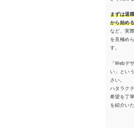
まずは退
から始め
など、実
を見極め
す。
「Webデ
い」とい
さい。
ハタラク
希望を丁
を紹介い