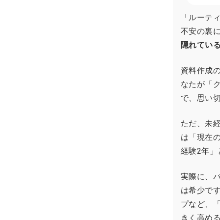
「ルーテ
不安の裏
隠れてい
資料作成
なたが「
で、思い
ただ、未
は「現在
経験2年
実際に、
は希少です
プなど、「
きく高め