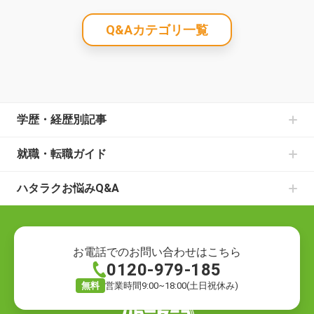
Q&Aカテゴリ一覧
学歴・経歴別記事
中卒からの就職の記事一覧
就職・転職ガイド
高卒からの就職の記事一覧
書類選考のお悩みの記事一覧
大学中退からの就職の記事一覧
ハタラクお悩みQ&A
面接のお悩みの記事一覧
既卒からの就職の記事一覧
就職・転職の悩み
仕事の種類の記事一覧
ニートからの就職の記事一覧
就職の悩み
退職についての記事一覧
フリーターからの就職の記事一覧
転職の悩み
ハローワークでの仕事探しの記事一覧
お電話でのお問い合わせはこちら
0120-979-185
退職の悩み
転職活動の記事一覧
仕事の悩み
就職の方法の記事一覧
無料
営業時間9:00~18:00(土日祝休み)
キャリアの悩み
自分に合う仕事探しの記事一覧