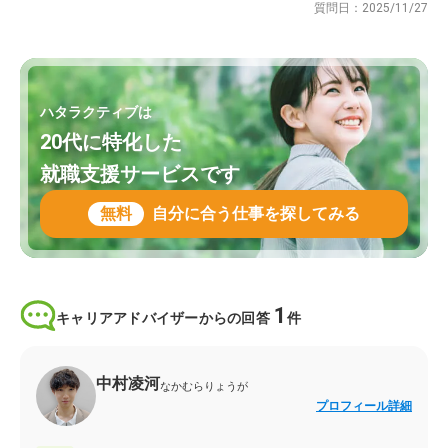
質問日：
2025/11/27
ハタラクティブは
20代に特化した
就職支援サービスです
無料
自分に合う仕事を探してみる
1
キャリアアドバイザーからの回答
件
中村凌河
なかむらりょうが
プロフィール詳細