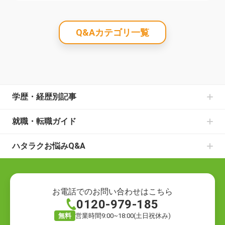
Q&Aカテゴリ一覧
学歴・経歴別記事
中卒からの就職の記事一覧
就職・転職ガイド
高卒からの就職の記事一覧
書類選考のお悩みの記事一覧
大学中退からの就職の記事一覧
ハタラクお悩みQ&A
面接のお悩みの記事一覧
既卒からの就職の記事一覧
就職・転職の悩み
仕事の種類の記事一覧
ニートからの就職の記事一覧
就職の悩み
退職についての記事一覧
フリーターからの就職の記事一覧
転職の悩み
ハローワークでの仕事探しの記事一覧
お電話でのお問い合わせはこちら
0120-979-185
退職の悩み
転職活動の記事一覧
仕事の悩み
就職の方法の記事一覧
無料
営業時間9:00~18:00(土日祝休み)