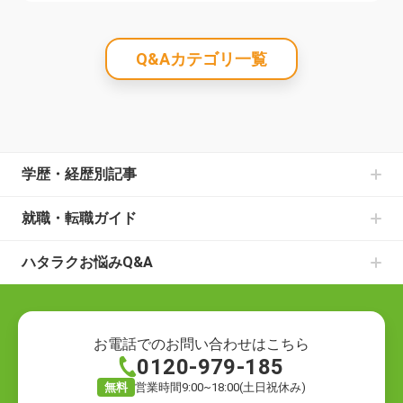
Q&Aカテゴリ一覧
学歴・経歴別記事
中卒からの就職の記事一覧
就職・転職ガイド
高卒からの就職の記事一覧
書類選考のお悩みの記事一覧
大学中退からの就職の記事一覧
ハタラクお悩みQ&A
面接のお悩みの記事一覧
既卒からの就職の記事一覧
就職・転職の悩み
仕事の種類の記事一覧
ニートからの就職の記事一覧
就職の悩み
退職についての記事一覧
フリーターからの就職の記事一覧
転職の悩み
ハローワークでの仕事探しの記事一覧
お電話でのお問い合わせはこちら
0120-979-185
退職の悩み
転職活動の記事一覧
仕事の悩み
就職の方法の記事一覧
無料
営業時間9:00~18:00(土日祝休み)