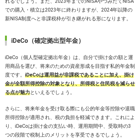
れるでしょう。また、2023年までのNISAやつみたてNISA
での購入・積立は2023年に終わりますが、2024年以降の
新NISA制度へと非課税枠が引き継がれる形になります。
iDeCo（確定拠出型年金）
iDeCo（個人型確定拠出年金）は、自分で掛け金の額と運
用商品を選び、将来のための資産形成を目指す私的年金制
度です。
iDeCoは運用益が非課税であることに加え、掛け
金が全額所得控除の対象となり、所得税と住民税を減らせ
る点が魅力
といえるでしょう。
さらに、将来年金を受け取る際にも公的年金等控除や退職
所得控除が適用され、税の負担を軽減できます。これによ
り、iDeCoは掛け金の支払い時、運用期間中、受取時の3
つの段階で税制上のメリットを享受できるでしょう。