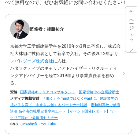
べて無料なので、ぜひお気軽にお問い合わせください！
ページトップ
監修者：後藤祐介
京都大学工学部建築学科を2010年の3月に卒業し、株式会
社大林組に技術者として新卒で入社。その後2012年より
レバレジーズ株式会社
に入社。
ハタラクティブのキャリアアドバイザー・リクルーティ
ングアドバイザーを経て2019年より事業責任者を務め
る。
資格 :
国家資格キャリアコンサルタント
・
国家資格中小企業診断士
メディア掲載実績
:
「働く」をmustではなくwantに。建設業界の
担い手を育て、未来を共創するパートナー対談
・
定時制高校で就活
講演 高卒者の職場定着率向上へ
・
【イベント開催レポート】ワー
クリア障がい者雇用セミナー
SNS
:
LinkedIn®
・
YouTube