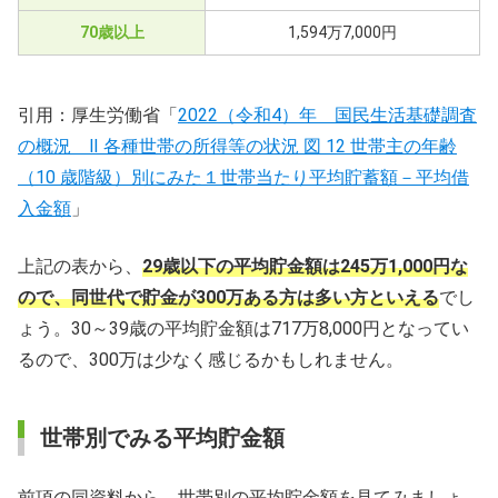
70歳以上
1,594万7,000円
引用：厚生労働省「
2022（令和4）年 国民生活基礎調査
の概況 Ⅱ 各種世帯の所得等の状況 図 12 世帯主の年齢
（10 歳階級）別にみた１世帯当たり平均貯蓄額－平均借
入金額
」
上記の表から、
29歳以下の平均貯金額は245万1,000円な
ので、同世代で貯金が300万ある方は多い方といえる
でし
ょう。30～39歳の平均貯金額は717万8,000円となってい
るので、300万は少なく感じるかもしれません。
世帯別でみる平均貯金額
前項の同資料から、世帯別の平均貯金額を見てみましょ