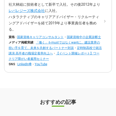
社大林組に技術者として新卒で入社。その後2012年より
レバレジーズ株式会社
に入社。
ハタラクティブのキャリアアドバイザー・リクルーティ
ングアドバイザーを経て2019年より事業責任者を務め
る。
資格 :
国家資格キャリアコンサルタント
・
国家資格中小企業診断士
メディア掲載実績
:
「働く」をmustではなくwantに。建設業界の
担い手を育て、未来を共創するパートナー対談
・
定時制高校で就活
講演 高卒者の職場定着率向上へ
・
【イベント開催レポート】ワー
クリア障がい者雇用セミナー
SNS
:
LinkedIn®
・
YouTube
おすすめの記事