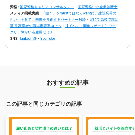
資格 :
国家資格キャリアコンサルタント
・
国家資格中小企業診断士
メディア掲載実績
:
「働く」をmustではなくwantに。建設業界の
ページトップ
担い手を育て、未来を共創するパートナー対談
・
定時制高校で就活
講演 高卒者の職場定着率向上へ
・
【イベント開催レポート】ワー
クリア障がい者雇用セミナー
SNS
:
LinkedIn®
・
YouTube
おすすめの記事
この記事と同じカテゴリの記事