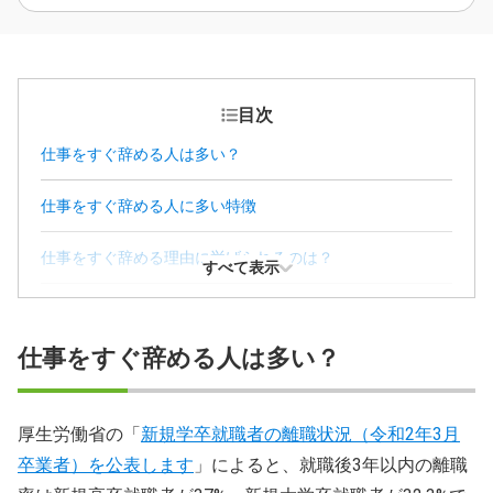
目次
仕事をすぐ辞める人は多い？
仕事をすぐ辞める人に多い特徴
仕事をすぐ辞める理由に挙げられるのは？
すべて表示
仕事をすぐ辞める4つのデメリット
仕事をすぐ辞める人は多い？
仕事をすぐ辞めても良い場合は？
すぐ辞めず長続きする仕事に転職するコツ
厚生労働省の「
新規学卒就職者の離職状況（令和2年3月
卒業者）を公表します
」によると、就職後3年以内の離職
仕事をすぐ辞める人に関するFAQ