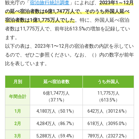
観光庁の「
宿泊旅行統計調査
」によれば、
2023年1～12月
の延べ宿泊者数は6億1,747万人で、そのうち外国人延べ
宿泊者数は1億1,775万人でした
。特に、外国人延べ宿泊
者数は11,775万人で、前年比613.5%の増加を記録してい
ます。
以下の表は、2023年1〜12月の宿泊者数の内訳を示してい
るので、ぜひご参照ください。なお、（）内の数字が前年
比を表しています。
月別
延べ宿泊者数
うち外国人
6億1,747万人
11,775万人
年間合計
（37.1%）
（613.5%）
1月
4,180万人（50.1%）
642万人（3012.6%）
2月
4,284万人（86.7%）
618万人（3095.0%）
3月
5,288万人（59.4%）
789万人（2327.2%）