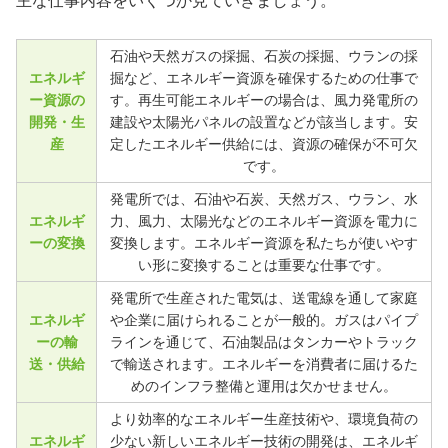
主な仕事内容をいくつか見ていきましょう。
石油や天然ガスの採掘、石炭の採掘、ウランの採
エネルギ
掘など、エネルギー資源を確保するための仕事で
ー資源の
す。再生可能エネルギーの場合は、風力発電所の
開発・生
建設や太陽光パネルの設置などが該当します。安
産
定したエネルギー供給には、資源の確保が不可欠
です。
発電所では、石油や石炭、天然ガス、ウラン、水
エネルギ
力、風力、太陽光などのエネルギー資源を電力に
ーの変換
変換します。エネルギー資源を私たちが使いやす
い形に変換することは重要な仕事です。
発電所で生産された電気は、送電線を通して家庭
エネルギ
や企業に届けられることが一般的。ガスはパイプ
ーの輸
ラインを通じて、石油製品はタンカーやトラック
送・供給
で輸送されます。エネルギーを消費者に届けるた
めのインフラ整備と運用は欠かせません。
より効率的なエネルギー生産技術や、環境負荷の
エネルギ
少ない新しいエネルギー技術の開発は、エネルギ