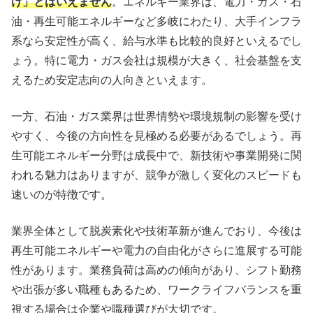
け」とはいえません
。エネルギー業界は、電力・ガス・石
エネルギー業界における今後の展望
油・再生可能エネルギーなど多岐にわたり、大手インフラ
エネルギー業界への就職・転職のポイント
系なら安定性が高く、給与水準も比較的良好といえるでし
ょう。特に電力・ガス会社は規模が大きく、社会基盤を支
エネルギー業界に関するよくある質問
えるため安定志向の人向きといえます。
一方、石油・ガス業界は世界情勢や環境規制の影響を受け
やすく、今後の方向性を見極める必要があるでしょう。再
生可能エネルギー分野は成長中で、新技術や事業開発に関
われる魅力はありますが、競争が激しく変化のスピードも
速いのが特徴です。
業界全体として脱炭素化や技術革新が進んでおり、今後は
再生可能エネルギーや電力の自由化がさらに進展する可能
性があります。業務負荷は高めの傾向があり、シフト勤務
や出張が多い職種もあるため、ワークライフバランスを重
視する場合は企業や職種選びが大切です。