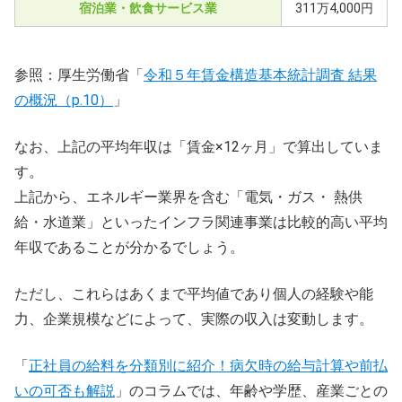
宿泊業・飲食サービス業
311万4,000円
参照：厚生労働省「
令和５年賃金構造基本統計調査 結果
の概況（p.10）
」
なお、上記の平均年収は「賃金×12ヶ月」で算出していま
す。
上記から、エネルギー業界を含む「電気・ガス・ 熱供
給・水道業」といったインフラ関連事業は比較的高い平均
年収であることが分かるでしょう。
ただし、これらはあくまで平均値であり個人の経験や能
力、企業規模などによって、実際の収入は変動します。
「
正社員の給料を分類別に紹介！病欠時の給与計算や前払
いの可否も解説
」のコラムでは、年齢や学歴、産業ごとの