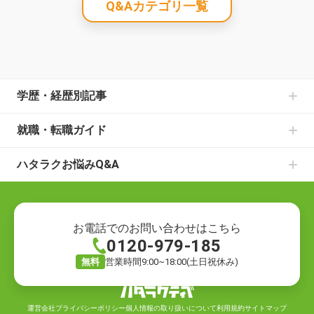
Q&Aカテゴリ一覧
学歴・経歴別記事
中卒からの就職の記事一覧
就職・転職ガイド
高卒からの就職の記事一覧
書類選考のお悩みの記事一覧
大学中退からの就職の記事一覧
ハタラクお悩みQ&A
面接のお悩みの記事一覧
既卒からの就職の記事一覧
就職・転職の悩み
仕事の種類の記事一覧
ニートからの就職の記事一覧
就職の悩み
退職についての記事一覧
フリーターからの就職の記事一覧
転職の悩み
ハローワークでの仕事探しの記事一覧
お電話でのお問い合わせはこちら
0120-979-185
退職の悩み
転職活動の記事一覧
仕事の悩み
就職の方法の記事一覧
無料
営業時間9:00~18:00(土日祝休み)
キャリアの悩み
自分に合う仕事探しの記事一覧
労働環境の悩み
仕事のお悩みの記事一覧
運営会社
プライバシーポリシー
個人情報の取り扱いについて
利用規約
サイトマップ
お金の悩み