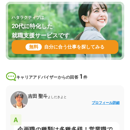
ハタラクティブは
20代に特化した
就職支援サービスです
無料
自分に合う仕事を探してみる
1
キャリアアドバイザーからの回答
件
吉田 聖斗
よしだきよと
プロフィール詳細
企画職の種類は多種多様！営業職で