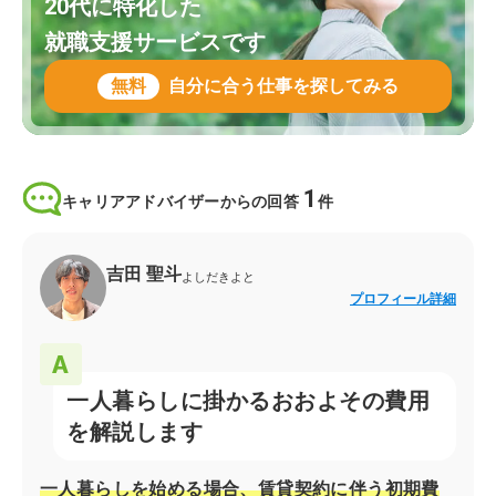
20代に特化した
就職支援サービスです
無料
自分に合う仕事を探してみる
1
キャリアアドバイザーからの回答
件
吉田 聖斗
よしだきよと
プロフィール詳細
一人暮らしに掛かるおおよその費用
を解説します
一人暮らしを始める場合、賃貸契約に伴う初期費