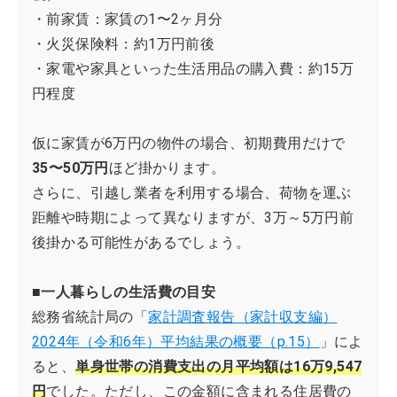
・前家賃：家賃の1〜2ヶ月分
・火災保険料：約1万円前後
・家電や家具といった生活用品の購入費：約15万
円程度
仮に家賃が6万円の物件の場合、初期費用だけで
35〜50万円
ほど掛かります。
さらに、引越し業者を利用する場合、荷物を運ぶ
距離や時期によって異なりますが、3万～5万円前
後掛かる可能性があるでしょう。
■一人暮らしの生活費の目安
総務省統計局の「
家計調査報告（家計収支編）
2024年（令和6年）平均結果の概要（p.15）
」によ
ると、
単身世帯の消費支出の月平均額は16万9,547
円
でした。ただし、この金額に含まれる住居費の