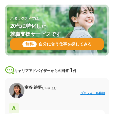
ハタラクティブは
20代に特化した
就職支援サービスです
無料
自分に合う仕事を探してみる
1
キャリアアドバイザーからの回答
件
室谷 絵夢
むろや えむ
プロフィール詳細