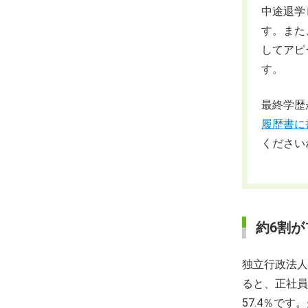
中途退学
す。また
してアピ
す。
最終学歴
履歴書に
ください
約6割
独立行政法人
ると、正社員
57.4％で