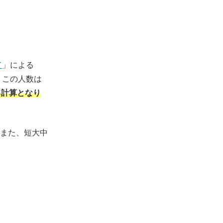
て
」による
。この人数は
る計算となり
また、短大中