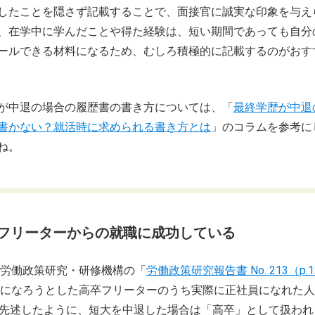
したことを隠さず記載することで、面接官に誠実な印象を与え
、在学中に学んだことや得た経験は、短い期間であっても自分
ールできる材料になるため、むしろ積極的に記載するのがおす
が中退の場合の履歴書の書き方については、「
最終学歴が中退
書かない？就活時に求められる書き方とは
」のコラムを参考に
ね。
がフリーターからの就職に成功している
労働政策研究・研修機構の「
労働政策研究報告書 No. 213（p.1
になろうとした高卒フリーターのうち実際に正社員になれた人
す。先述したように、短大を中退した場合は「高卒」として扱わ