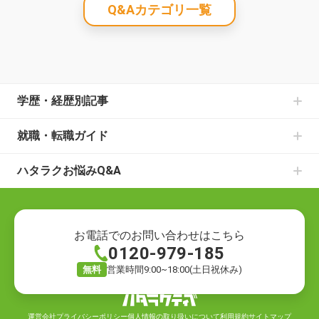
Q&Aカテゴリ一覧
学歴・経歴別記事
中卒からの就職の記事一覧
就職・転職ガイド
高卒からの就職の記事一覧
書類選考のお悩みの記事一覧
大学中退からの就職の記事一覧
ハタラクお悩みQ&A
面接のお悩みの記事一覧
既卒からの就職の記事一覧
就職・転職の悩み
仕事の種類の記事一覧
ニートからの就職の記事一覧
就職の悩み
退職についての記事一覧
フリーターからの就職の記事一覧
転職の悩み
ハローワークでの仕事探しの記事一覧
お電話でのお問い合わせはこちら
0120-979-185
退職の悩み
転職活動の記事一覧
仕事の悩み
就職の方法の記事一覧
無料
営業時間9:00~18:00(土日祝休み)
キャリアの悩み
自分に合う仕事探しの記事一覧
労働環境の悩み
仕事のお悩みの記事一覧
運営会社
プライバシーポリシー
個人情報の取り扱いについて
利用規約
サイトマップ