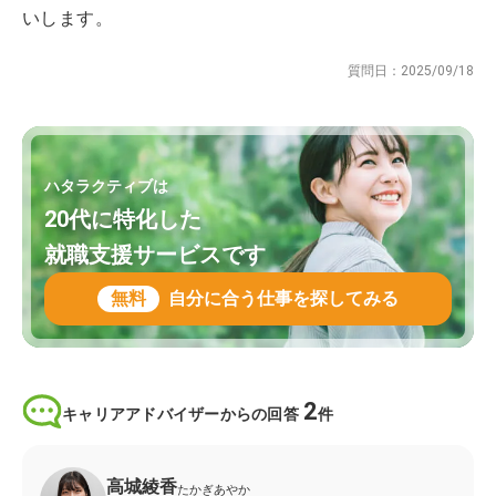
いします。
質問日：
2025/09/18
ハタラクティブは
20代に特化した
就職支援サービスです
無料
自分に合う仕事を探してみる
2
キャリアアドバイザーからの回答
件
高城綾香
たかぎあやか