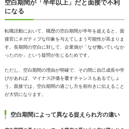
空白期間が「半年以上」だと面接で不利
履歴書における空白期間の記載方法
になる
【まとめ】空白期間の答え方はエージェントに相談しよう
面接で空白期間の答え方に関する疑問
転職活動において、職歴の空白期間が半年を超えると、面
接官にネガティブな印象を与えてしまう可能性が高まりま
す。長期間の空白に対して、企業側が「なぜ働いていなか
ったのか」という疑問が生じるためです。
ただし、空白期間の理由が明確で、その間に自己成長や学
びがあれば、マイナス評価を覆すチャンスもあるでしょ
う。面接では、空白期間の過ごし方を前向きに伝えること
が大切になります。
空白期間によって異なる捉えられ方の違い