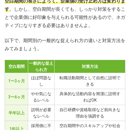
空白期間の長さによって、企業側の受け止め方は変わりま
す
。しかし、空白期間が長くても、しっかり対策をするこ
とで企業側に好印象を与えられる可能性があるので、ネガ
ティブになりすぎる必要はありませんよ。
以下で、期間別の一般的な捉えられ方の違いと対策方法を
みてみましょう。
一般的な捉え
空白期間
対策方法
られ方
ほぼ問題な
転職活動期間として自然に説明で
1〜3ヶ月
し
きる
やや気にな
具体的な活動内容を簡潔に説明す
3〜6ヶ月
るレベル
ればOK
説明が必要
自己研鑽や資格取得など前向きな
半年以上
なレベル
理由を強調する
採用側に不
空白期間中のスキルアップや社会
1年以上