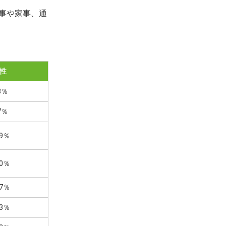
事や家事、通
性
8％
7％
.9％
.0％
.7％
.3％