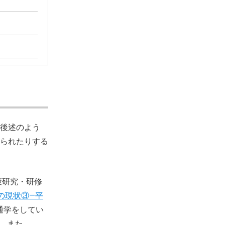
後述のよう
られたりする
策研究・研修
発の現状③―平
通学をしてい
た。また、