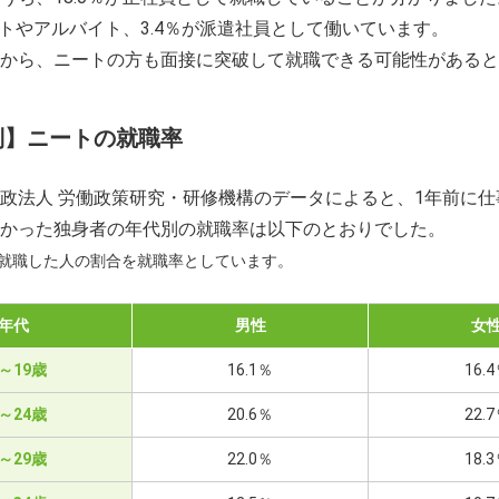
パートやアルバイト、3.4％が派遣社員として働いています。
から、ニートの方も面接に突破して就職できる可能性があると
別】ニートの就職率
政法人 労働政策研究・研修機構のデータによると、1年前に仕
かった独身者の年代別の就職率は以下のとおりでした。
て就職した人の割合を就職率としています。
年代
男性
女
5～19歳
16.1％
16.
0～24歳
20.6％
22.
5～29歳
22.0％
18.