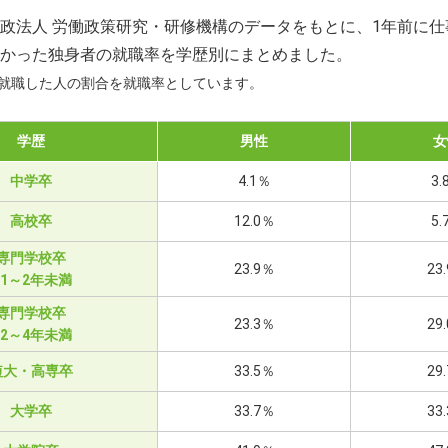
政法人 労働政策研究・研修機構のデータをもとに、1年前に仕
かった独身者の就職率を学歴別にまとめました。
て就職した人の割合を就職率としています。
学歴
男性
女
中学卒
4.1％
3.
高校卒
12.0％
5.
専門学校卒
23.9％
23
※1～2年未満
専門学校卒
23.3％
29
※2～4年未満
短大・高専卒
33.5％
29
大学卒
33.7％
33