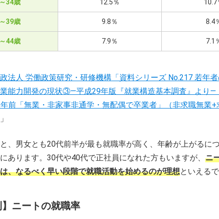
0～34歳
12.5％
10.
5～39歳
9.8％
8.4
0～44歳
7.9％
7.1
政法人 労働政策研究・研修機構「資料シリーズ No.217 若年
業能力開発の現状③―平成29年版『就業構造基本調査』より―（p.
1 年前「無業・非家事非通学・無配偶で卒業者」（非求職無業
」
と、男女とも20代前半が最も就職率が高く、年齢が上がるに
にあります。30代や40代で正社員になれた方もいますが、
ニ
は、なるべく早い段階で就職活動を始めるのが理想
といえるで
別】ニートの就職率