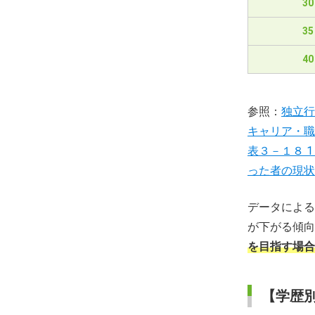
3
3
4
参照：
独立行
キャリア・職
表３－１８ 
った者の現状
データによる
が下がる傾向
を目指す場合
【学歴