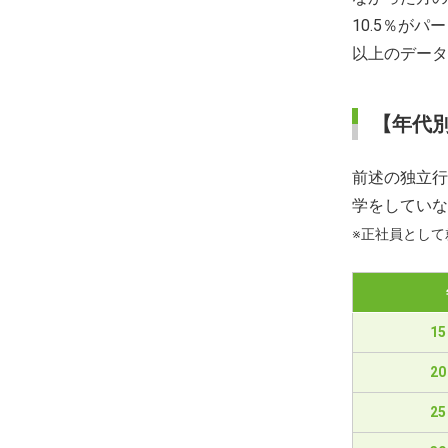
10.5％が
以上のデータ
【年代
前述の独立行
学をしていな
※正社員とし
1
2
2