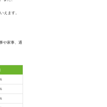
いえます。
事や家事、通
性
4％
7％
3％