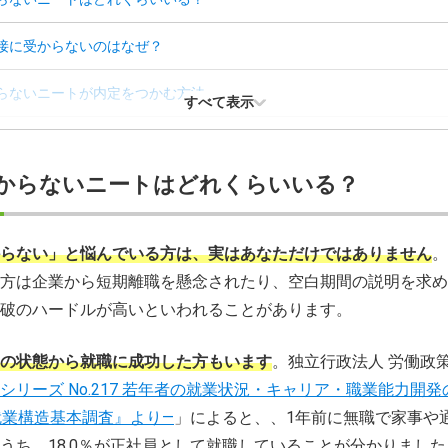
接に受からないのはなぜ？
らないニートが内定をつかむ方法
すべて表示
に面接に受からない場合のメンタルケア
からないニートはどれくらいいる？
らないニートが利用できる支援サービス
面接に落ちても諦めずニート卒業を目指そう
らない」と悩んでいる方は、実はあなただけではありません
。
方は企業から短期離職を懸念されたり、空白期間の説明を求め
らないニートによくあるお悩みQ＆A
破のハードルが高いといわれることがあります。
の状態から就職に成功した方もいます
。独立行政法人 労働政
シリーズ No.217 若年者の就業状況・キャリア・職業能力開
就業構造基本調査』より―
」によると、、1年前に無職で家事や
うち、18.0％が正社員として就職していることが分かりまし