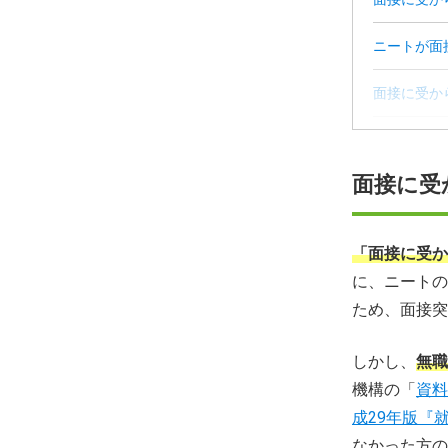
ニートが面
面接に受か
働きたいの
面接に受
面接に受か
【まとめ】
「面接に受か
に、ニートの
面接に受か
ため、面接突
しかし、
無職
機構の「
資料
成29年版『
なかった方の