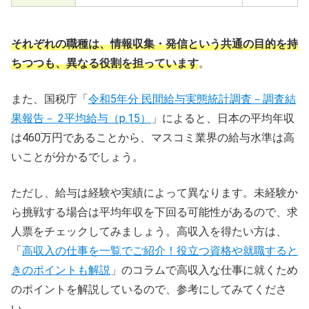
それぞれの職種は、情報収集・発信という共通の目的を持
ちつつも、異なる役割を担っています
。
また、国税庁「
令和5年分 民間給与実態統計調査－調査結
果報告－ 2平均給与（p.15）
」によると、日本の平均年収
は460万円であることから、マスコミ業界の給与水準は高
いことが分かるでしょう。
ただし、給与は経験や実績によって異なります。未経験か
ら挑戦する場合は平均年収を下回る可能性があるので、求
人票をチェックしてみましょう。高収入を得たい方は、
「
高収入の仕事を一覧でご紹介！役立つ資格や就職すると
きのポイントも解説
」のコラムで高収入な仕事に就くため
のポイントを解説しているので、参考にしてみてくださ
い。