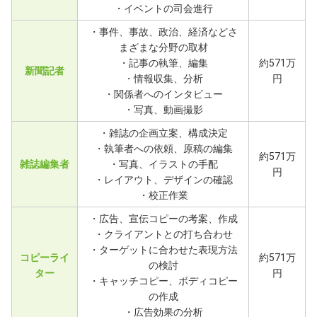
・イベントの司会進行
・事件、事故、政治、経済などさ
まざまな分野の取材
・記事の執筆、編集
約571万
新聞記者
・情報収集、分析
円
・関係者へのインタビュー
・写真、動画撮影
・雑誌の企画立案、構成決定
・執筆者への依頼、原稿の編集
約571万
雑誌編集者
・写真、イラストの手配
円
・レイアウト、デザインの確認
・校正作業
・広告、宣伝コピーの考案、作成
・クライアントとの打ち合わせ
・ターゲットに合わせた表現方法
コピーライ
約571万
の検討
ター
円
・キャッチコピー、ボディコピー
の作成
・広告効果の分析