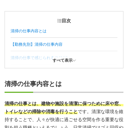
目次
清掃の仕事内容とは
【勤務先別】清掃の仕事内容
清掃の仕事で感じられるやりがい
すべて表示
清掃の仕事が向いている人にみられる4つの特徴
清掃の仕事内容とは
清掃業の仕事に就くメリット
清掃業の仕事に就くデメリット
清掃の仕事とは、建物や施設を清潔に保つために床や窓、
トイレなどの掃除や消毒を行うこと
です。清潔な環境を維
清掃の仕事で活かせる資格
持することで、人々が快適に過ごせる空間を作る重要な役
清掃の仕事を目指すときに押さえたいポイント
割を担う職種といえるでしょう。日常清掃ではゴミ回収や