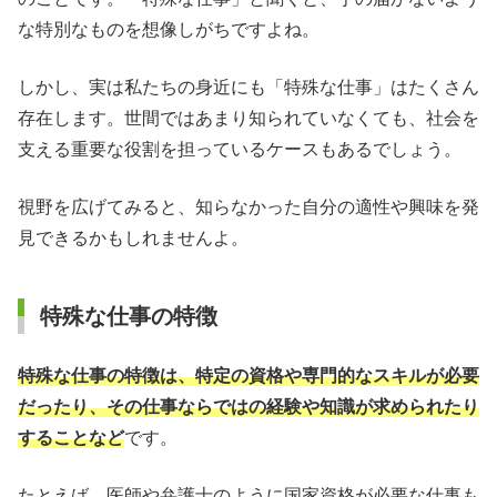
特殊な仕事で働くデメリット
な特別なものを想像しがちですよね。
特殊な仕事を探すときのポイント
しかし、実は私たちの身近にも「特殊な仕事」はたくさん
存在します。世間ではあまり知られていなくても、社会を
特殊な仕事を探す方法
支える重要な役割を担っているケースもあるでしょう。
【まとめ】特殊な仕事で自分に合う職場を見つけよう
視野を広げてみると、知らなかった自分の適性や興味を発
特殊な仕事に関するよくある質問
見できるかもしれませんよ。
特殊な仕事の特徴
特殊な仕事の特徴は、特定の資格や専門的なスキルが必要
だったり、その仕事ならではの経験や知識が求められたり
することなど
です。
たとえば、医師や弁護士のように国家資格が必要な仕事も