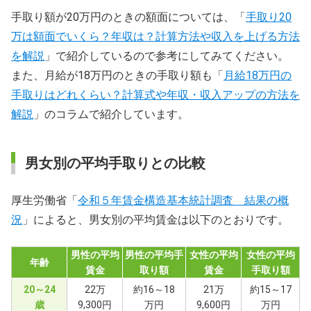
手取り額が20万円のときの額面については、「
手取り20
万は額面でいくら？年収は？計算方法や収入を上げる方法
を解説
」で紹介しているので参考にしてみてください。
また、月給が18万円のときの手取り額も「
月給18万円の
手取りはどれくらい？計算式や年収・収入アップの方法を
解説
」のコラムで紹介しています。
男女別の平均手取りとの比較
厚生労働省「
令和５年賃金構造基本統計調査 結果の概
況
」によると、男女別の平均賃金は以下のとおりです。
男性の平均
男性の平均手
女性の平均
女性の平均
年齢
賃金
取り額
賃金
手取り額
20～24
22万
約16～18
21万
約15～17
歳
9,300円
万円
9,600円
万円