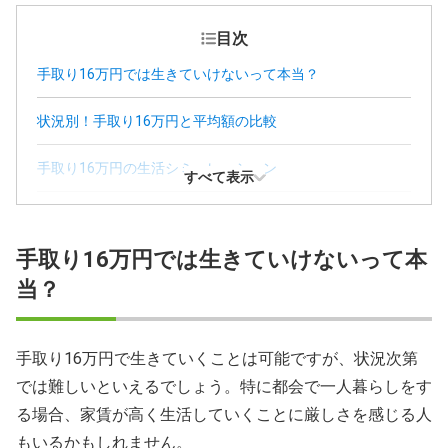
目次
手取り16万円では生きていけないって本当？
状況別！手取り16万円と平均額の比較
手取り16万円の生活シミュレーション
すべて表示
手取り16万円で可能な範囲は？
手取り16万円では生きていけないって本
手取り16万円から年収アップするには？
当？
手取り16万円から年収アップを狙うなら転職サービスの活
用がおすすめ
手取り16万円で生きていくことは可能ですが、状況次第
手取り16万円に関するFAQ
では難しいといえるでしょう。特に都会で一人暮らしをす
る場合、家賃が高く生活していくことに厳しさを感じる人
もいるかもしれません。