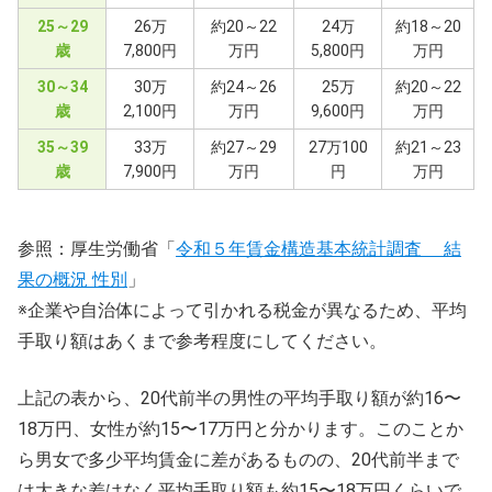
25～29
26万
約20～22
24万
約18～20
歳
7,800円
万円
5,800円
万円
30～34
30万
約24～26
25万
約20～22
歳
2,100円
万円
9,600円
万円
35～39
33万
約27～29
27万100
約21～23
歳
7,900円
万円
円
万円
参照：厚生労働省「
令和５年賃金構造基本統計調査 結
果の概況 性別
」
※企業や自治体によって引かれる税金が異なるため、平均
手取り額はあくまで参考程度にしてください。
上記の表から、20代前半の男性の平均手取り額が約16〜
18万円、女性が約15〜17万円と分かります。このことか
ら男女で多少平均賃金に差があるものの、20代前半まで
は大きな差はなく平均手取り額も約15〜18万円くらいで