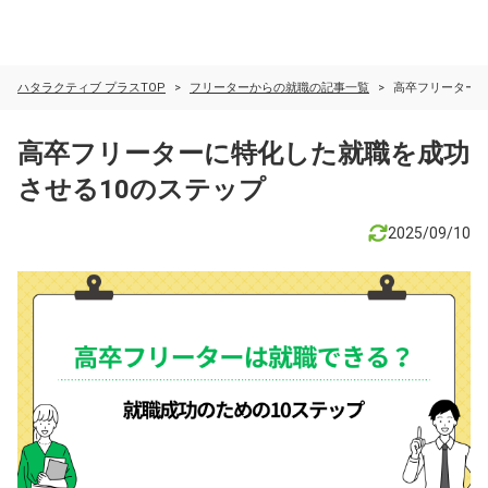
ハタラクティブ プラスTOP
フリーターからの就職の記事一覧
高卒フリーターに
高卒フリーターに特化した就職を成功
させる10のステップ
2025/09/10