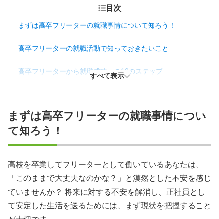
目次
まずは高卒フリーターの就職事情について知ろう！
高卒フリーターの就職活動で知っておきたいこと
高卒フリーターから就職成功への10のステップ
すべて表示
高卒フリーターの就職におすすめの仕事
まずは高卒フリーターの就職事情につい
高卒フリーターの就職まとめ
て知ろう！
高卒フリーターの就職に関するよくある質問
高校を卒業してフリーターとして働いているあなたは、
「このままで大丈夫なのかな？」と漠然とした不安を感じ
ていませんか？ 将来に対する不安を解消し、正社員とし
て安定した生活を送るためには、まず現状を把握すること